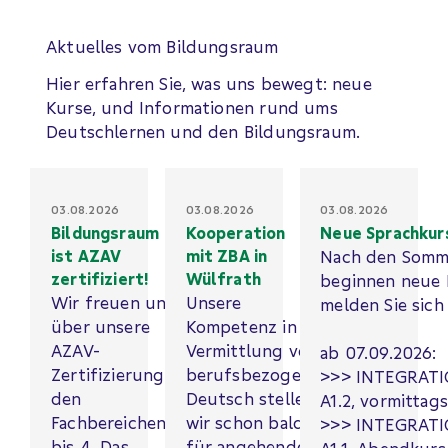
Aktuelles vom Bildungsraum
Hier erfahren Sie, was uns bewegt: neue
Kurse, und Informationen rund ums
Deutschlernen und den Bildungsraum.
03.08.2026
03.08.2026
03.08.2026
Bildungsraum
Kooperation
Neue Sprachkur
ist AZAV
mit ZBA in
Nach den Somm
zertifiziert!
Wülfrath
beginnen neue 
Wir freuen uns
Unsere
melden Sie sich 
über unsere
Kompetenz in der
AZAV-
Vermittlung von
ab 07.09.2026:
Zertifizierung in
berufsbezogenem
>>> INTEGRAT
den
Deutsch stellen
A1.2, vormittags
Fachbereichen 1
wir schon bald
>>> INTEGRAT
bis 4. Das
für angehende