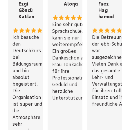
Ezgi
Αlσηα
Faez
Göncü
Hag
Katlan
hamod
Eine sehr gute
Sprachschule, ich
Ich besuche
Die Betreuung in
kann sie nur
den
der ebb-Schule
weiterempfehlen!
Deutschkurs
war
Ein großes
bei
ausgezeichnet.
Dankeschön an
Bildungsraum
Vielen Dank an
Frau Tonkachova
und bin
das gesamte
für ihre
absolut
Lehr- und
Professionalität,
begeistert.
Verwaltungstea
Geduld und
Die
für ihren tollen
herzliche
Organisation
Einsatz und ihre
Unterstützung 🌸
ist super und
freundliche Art.
die
Atmosphäre
sehr