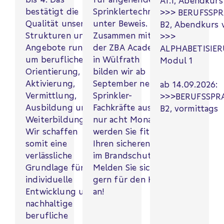
A1.1, Abendkurs
bestätigt die
Sprinklertechniker
>>> BERUFSSP
Qualität unserer
unter Beweis.
B2, Abendkurs 
Strukturen und
Zusammen mit
>>>
Angebote rund
der ZBA Academy
ALPHABETISIE
um berufliche
in Wülfrath
Modul 1
Orientierung,
bilden wir ab
Aktivierung,
September neue
ab 14.09.2026:
Vermittlung,
Sprinkler-
>>>BERUFSSPR
Ausbildung und
Fachkräfte aus. In
B2, vormittags
Weiterbildung.
nur acht Monaten
Wir schaffen
werden Sie fit für
somit eine
Ihren sicheren Job
verlässliche
im Brandschutz.
Grundlage für
Melden Sie sich
individuelle
gern für den Kurs
Entwicklung und
an!
nachhaltige
berufliche